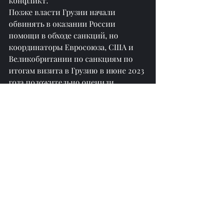
конфликт.
Позже власти Грузии начали 
обвинять в оказании России 
помощи в обходе санкций, но 
координаторы Евросоюза, США и 
Великобритании по санкциям по 
итогам визита в Грузию в июне 2023 
года положительно оценили 
проделанную грузинскими 
властями работу.
Власти Грузии отказались от 
введения своих санкций против 
России, заявив, что от этого 
пострадает только сама Грузия. При 
этом Грузия соблюдает 
международные санкции и 
оказывает политическую и 
гуманитарную поддержку Украине.