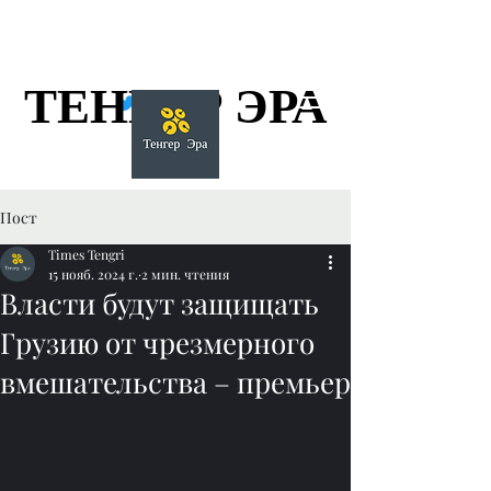
ТЕНГЕР ЭРА
ТЕНГЕР ЭРА
Пост
Times Tengri
15 нояб. 2024 г.
2 мин. чтения
Власти будут защищать
Грузию от чрезмерного
вмешательства – премьер