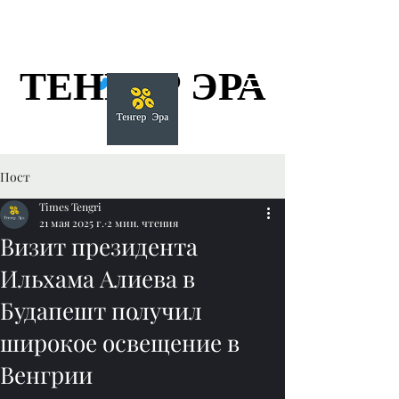
ТЕНГЕР ЭРА
ТЕНГЕР ЭРА
Пост
Times Tengri
21 мая 2025 г.
2 мин. чтения
Визит президента
Ильхама Алиева в
Будапешт получил
широкое освещение в
Венгрии