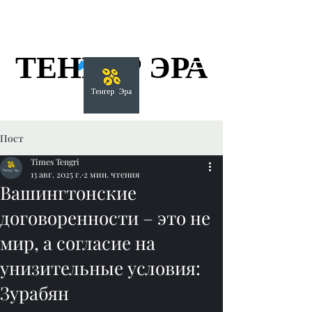
ТЕНГЕР ЭРА
ТЕНГЕР ЭРА
Пост
Times Tengri
13 авг. 2025 г.
2 мин. чтения
Вашингтонские
договоренности – это не
мир, а согласие на
унизительные условия:
Зурабян