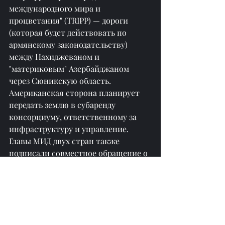
международного мира и 
процветания" (TRIPP) — дороги 
(которая будет действовать по 
армянскому законодательству) 
между Нахиджеваном и 
"материковым" Азербайджаном 
через Сюникскую область. 
Американская сторона планирует 
передать землю в субаренду 
консорциуму, ответственному за 
инфраструктуру и управление. 
Главы МИД двух стран также 
подписали совместное обращение о 
закрытии Минской группы ОБСЕ и 
связанных с ней структур. Позже 
МИД Армении и Азербайджана 
опубликовали текст будущего 
мирного соглашения.