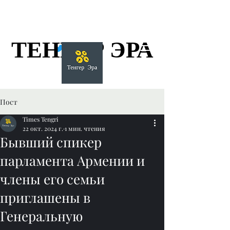
ТЕНГЕР ЭРА
ТЕНГЕР ЭРА
Пост
Times Tengri
22 окт. 2024 г.
1 мин. чтения
Бывший спикер
парламента Армении и
члены его семьи
приглашены в
Генеральную