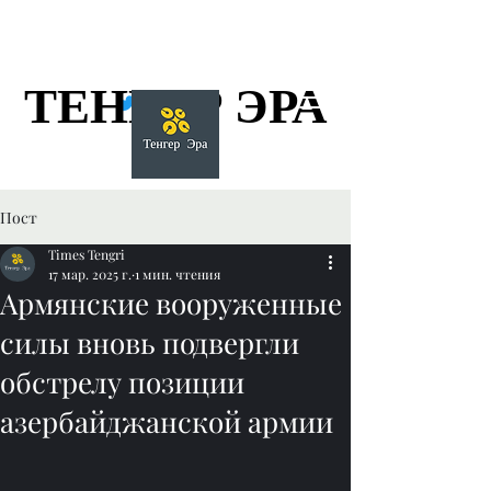
ТЕНГЕР ЭРА
ТЕНГЕР ЭРА
Пост
Times Tengri
17 мар. 2025 г.
1 мин. чтения
Армянские вооруженные
силы вновь подвергли
обстрелу позиции
азербайджанской армии