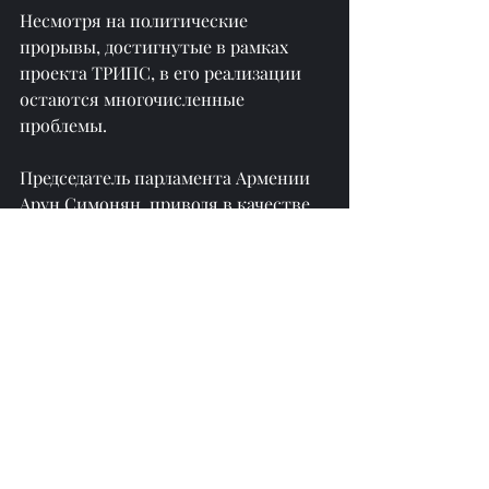
Несмотря на политические 
прорывы, достигнутые в рамках 
проекта ТРИПС, в его реализации 
остаются многочисленные 
проблемы.
Председатель парламента Армении 
Арун Симонян, приводя в качестве 
примера модель управления 
аргентинской компанией, 
эксплуатирующей аэропорт 
Звартноц, заявил по поводу 
«маршрута Трампа»: «Абстрактно 
или гипотетически, 
строительством энергетической 
инфраструктуры могла бы 
заниматься армянская компания, а 
железной дорогой — другая. Эти 