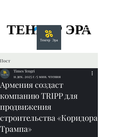
ТЕНГЕР ЭРА
ТЕНГЕР ЭРА
Пост
Times Tengri
11 дек. 2025 г.
5 мин. чтения
Армения создаст
компанию TRIPP для
продвижения
строительства «Коридора
Трампа»