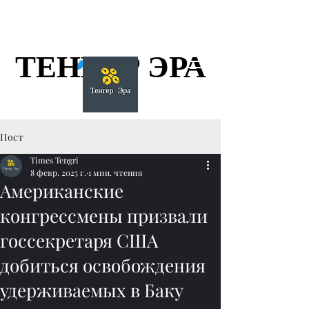
ТЕНГЕР ЭРА
ТЕНГЕР ЭРА
Пост
Times Tengri
8 февр. 2025 г.
1 мин. чтения
Американские
конгрессмены призвали
госсекретаря США
добиться освобождения
удерживаемых в Баку