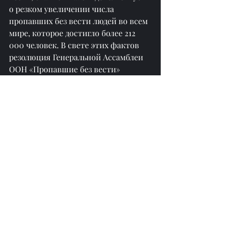
о резком увеличении числа 
пропавших без вести людей во всем 
мире, которое достигло более 212 
000 человек. В свете этих фактов 
резолюция Генеральной Ассамблеи 
ООН «Пропавшие без вести» 
сохраняет свою актуальность для 
глобальной повестки дня.
Азербайджан в приоритетном 
порядке будет и впредь 
консолидировать международные 
усилия по решению проблемы 
пропавших без вести лиц.
перепечатано с сайта 