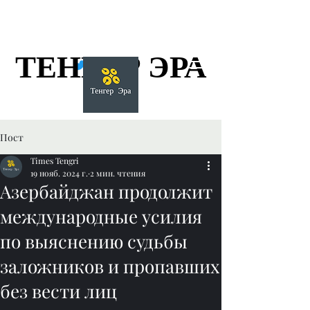
ТЕНГЕР ЭРА
ТЕНГЕР ЭРА
Пост
Times Tengri
19 нояб. 2024 г.
2 мин. чтения
Азербайджан продолжит
международные усилия
по выяснению судьбы
заложников и пропавших
без вести лиц