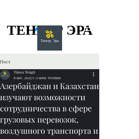
ТЕНГЕР ЭРА
ТЕНГЕР ЭРА
Пост
Times Tengri
6 авг. 2025 г.
1 мин. чтения
Азербайджан и Казахстан
изучают возможности
сотрудничества в сфере
грузовых перевозок,
воздушного транспорта и