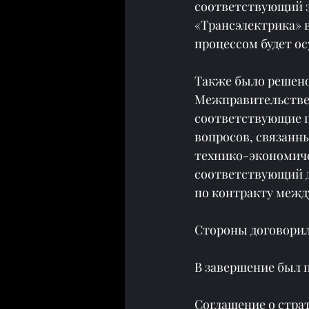
соответствующий з
«Трансэлектрика» в 
процессом будет о
Также было решено
Межправительствен
соответствующие п
вопросов, связанн
технико-экономиче
соответствующий д
по контракту межд
Стороны договорил
В завершение был 
Соглашение о стра