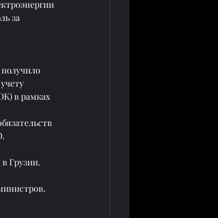
ектроэнергии 
ль за 
получило 
учету 
К) в рамках 
бязательств 
O.
в Грузии.
министров.