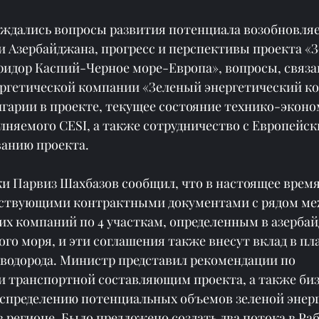
суждались вопросы развития потенциала возобновля
и Азербайджана, прогресс и перспективы проекта «
ридор Каспий-Черное море-Европа», вопросы, связа
ргетической компании «Зеленый энергетический ко
лгарии в проекте, текущее состояние технико-эконо
лняемого CESI, а также сотрудничество с Европейск
ванию проекта.
и Парвиз Шахбазов сообщил, что в настоящее время
тствующими контрактными документами с рядом ме
их компаний по 4 участкам, определенным в азерба
го моря, и эти соглашения также внесут вклад в пл
 водорода. Министр представил рекомендации по 
и транспортной составляющим проекта, а также биз
аспределению потенциальных объемов зеленой энерг
 регионе. Было предложено создать два потока в Раб