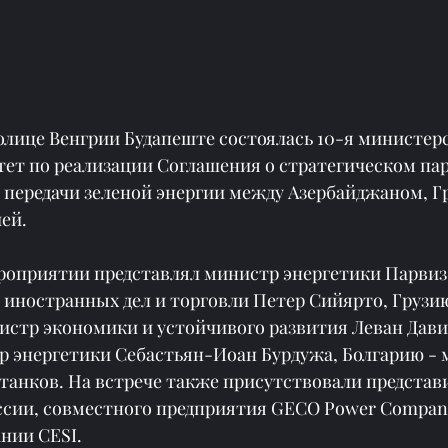
олице Венгрии Будапеште состоялась 10-я министер
ет по реализации Соглашения о стратегическом пар
 передачи зеленой энергии между Азербайджаном, Гр
ей.
роприятии представлял министр энергетики Парвиз
 иностранных дел и торговли Петер Сийярто, Грузию
истр экономики и устойчивого развития Леван Дави
 энергетики Себастьян-Иоан Бурдужа, Болгарию - 
танков. На встрече также присутствовали представ
сии, совместного предприятия GECO Power Company
нии CESI.