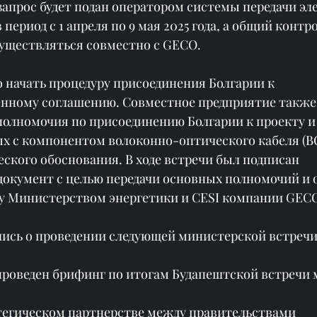
апрос будет подан оператором системы передачи эл
период с 1 апреля по 9 мая 2025 года, а общий контро
существляться совместно с GECO.
 начать процедуру присоединения Болгарии к 
ному соглашению. Совместное предприятие также 
олномочия по присоединению Болгарии к проекту и 
ых с компонентом волоконно-оптического кабеля (ВО
ского обоснования. В ходе встречи был подписан 
окумент с целью передачи основных полномочий и о
у Министерством энергетики и CESI компании GEC
ись о проведении следующей министерской встречи 
проведен брифинг по итогам Будапештской встречи 
тегическом партнерстве между правительствами 