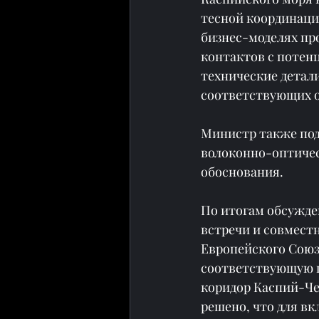
тесной координаци
бизнес-моделях пр
контактов с потен
технические детал
соответствующих о
Министр также под
волоконно-оптичес
обоснования.
По итогам обсужде
встречи и совмест
Европейского Союза
соответствующую п
коридор Каспий-Чер
решено, что для вк