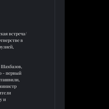
ская встреча/
тнерстве в 
узией, 
 Шахбазов, 
 - первый 
ташвили, 
министр 
ители 
 и 