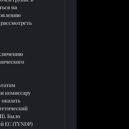
ься на 
новлению 
 рассмотреть 
ключению 
мического 
ьтатам 
и комиссару 
 оказать 
гетический 
I). Было 
й ЕС (TYNDP) 