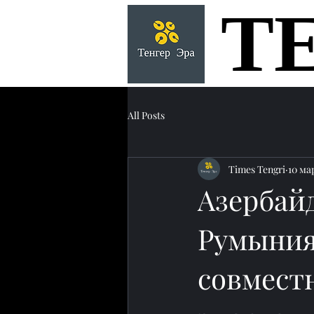
Т
Т
All Posts
Times Tengri
10 мар
Азербайд
Румыния
совмест