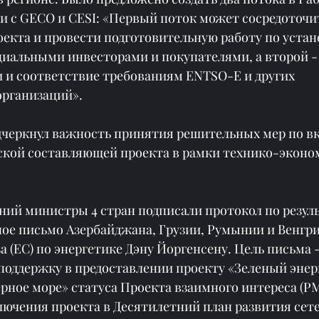
и с GECO и CESI: «Первый поток может сосредоточит
оекта и провести подготовительную работу по уста
циальными инвесторами и покупателями, а второй -
и и соответствие требованиям ENTSO-E и других 
рганизаций».
черкнул важность принятия решительных мер по в
кой составляющей проекта в рамки технико-эконо
ний министры 4 стран подписали протокол по резул
ное письмо Азербайджана, Грузии, Румынии и Венгри
 (ЕС) по энергетике Дэну Йоргенсену. Цель письма -
оддержку в предоставлении проекту «Зеленый энер
ное море» статуса Проекта взаимного интереса (PM
лючения проекта в Десятилетний план развития сете