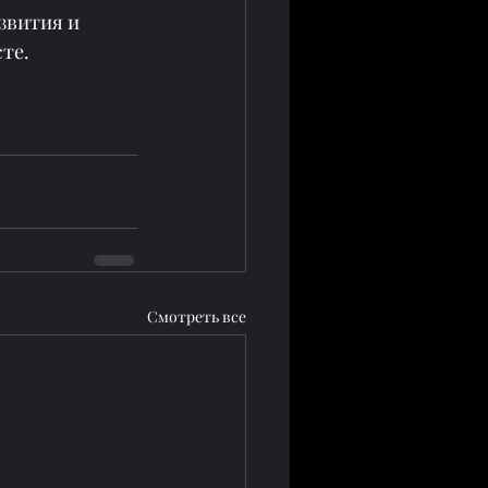
звития и 
сте.
Смотреть все