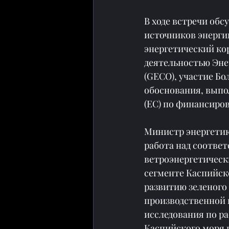
В ходе встречи об
источников энерги
энергетический ко
деятельностью Эне
(GECO), участие Бо
обоснования, выпо
(ЕС) по финансиро
Министр энергетик
работа над соотве
ветроэнергетическ
сегменте Каспийско
развитию зеленого
производственной 
исследования по р
Каспийского моря в