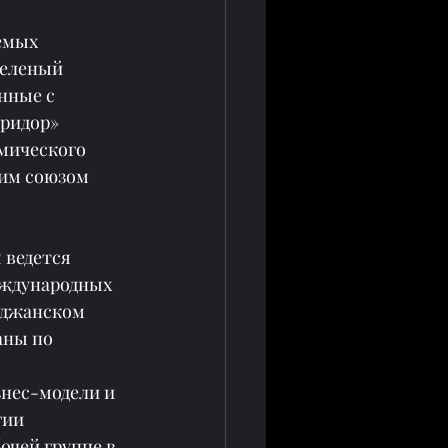
емых 
Зеленый 
нные с 
ридор» 
мического 
им союзом 
 ведется 
ждународных 
йджанском 
аны по 
нес-модели и 
ии 
очей группе в 